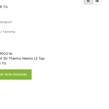
IR TG
essport
 / Femme
9002-XL
t 3D Thermo Merino LS Top
R TG
UR MON MAGASIN