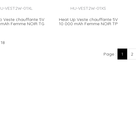
U-VEST2W-01XL
HU-VEST2W-01XS
p Veste chauffante 5V
Heat Up Veste chauffante 5V
0 mAh Femme NOIR TG
10 000 mAh Femme NOIR TP
 18
Page
1
2