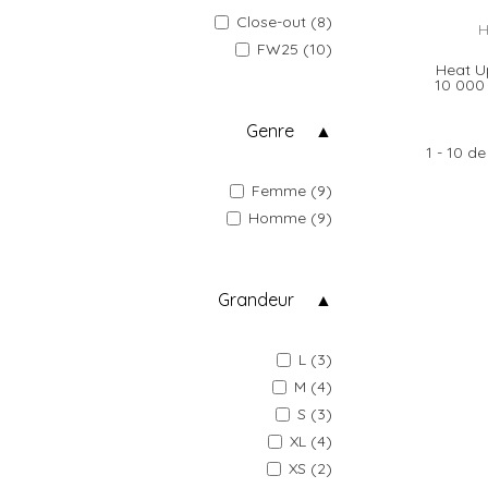
Close-out (8)
H
FW25 (10)
Heat U
10 00
Genre
1 - 10 de
Femme (9)
Homme (9)
Grandeur
L (3)
M (4)
S (3)
XL (4)
XS (2)