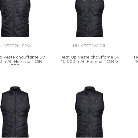
U-VEST2M-01XXL
HU-VEST2W-01L
p Veste chauffante 5V
Heat Up Veste chauffante 5V
H
00 mAh Homme NOIR
10 000 mAh Femme NOIR G
1
TTG