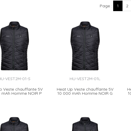
Page
1
2
HU-VEST2M-01-S
HU-VEST2M-01L
p Veste chauffante 5V
Heat Up Veste chauffante 5V
H
0 mAh Homme NOIR P
10 000 mAh Homme NOIR G
1