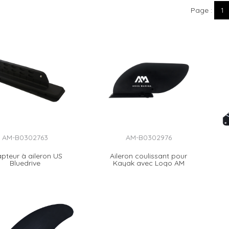
Page
1
AM-B0302763
AM-B0302976
pteur à aileron US
Aileron coulissant pour
Bluedrive
Kayak avec Logo AM