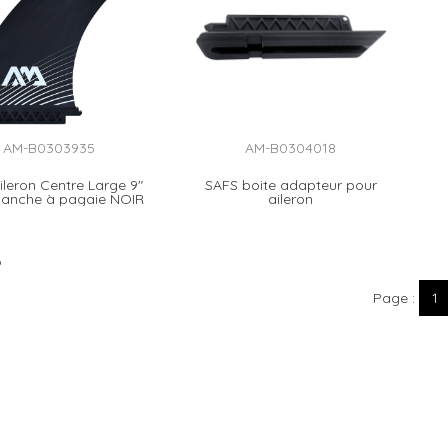
AM-B0303935
AM-B0304018
Aileron Centre Large 9"
SAFS boite adapteur pour
lanche à pagaie NOIR
aileron
6
Page
1