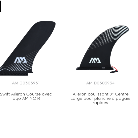
AM-B0303931
AM-B0303934
Swift Aileron Course avec
Aileron coulissant 9" Centre
logo AM NOIR
Large pour planche à pagaie
rapides