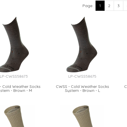
Page
1
2
3
LP-CWSS58673
LP-CWSS58675
 Cold Weather Socks
CWSS - Cold Weather Socks
C
stem - Brown - M
System - Brown - L