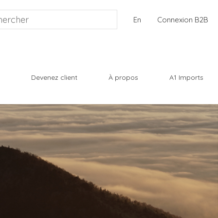
En
Connexion B2B
Devenez client
À propos
A1 Imports