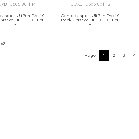
XBPU606-8011-M
COXBPU606-8011-S
ssport UltRun Evo 10
Compressport UltRun Evo 10
nisexe FIELDS OF RYE
Pack Unisexe FIELDS OF RYE
M
P
 62
Page
1
2
3
4