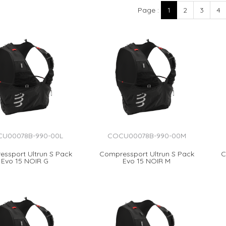
Page
1
2
3
4
U00078B-990-00L
COCU00078B-990-00M
ssport Ultrun S Pack
Compressport Ultrun S Pack
C
Evo 15 NOIR G
Evo 15 NOIR M