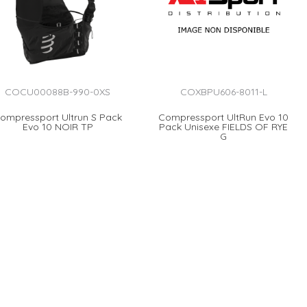
COCU00088B-990-0XS
COXBPU606-8011-L
ompressport Ultrun S Pack
Compressport UltRun Evo 10
Evo 10 NOIR TP
Pack Unisexe FIELDS OF RYE
G