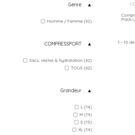
CO
Genre
Compre
Pack U
Homme / Femme (62)
1 - 10 de
COMPRESSPORT
Sacs, vestes & hydratation (62)
TOUS (62)
Grandeur
L (14)
M (14)
S (15)
XL (14)