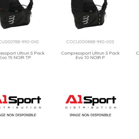
U00078B-990-0XS
COCU00088B-990-00S
ssport Ultrun S Pack
Compressport Ultrun S Pack
C
Evo 15 NOIR TP
Evo 10 NOIR P