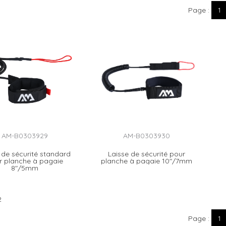
Page
1
AM-B0303929
AM-B0303930
 de sécurité standard
Laisse de sécurité pour
r planche à pagaie
planche à pagaie 10"/7mm
8"/5mm
2
Page
1